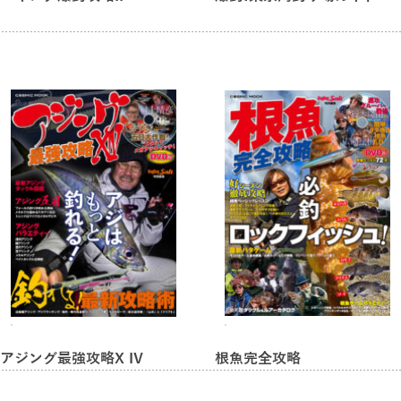
ここに注目!メタルジグのセレクト術
サイズ、形状、重心で決まるメタルジグの持ち味と得意分野
ここに注目!ロッドのセレクト術
1にパワー、2に長さこの順番で選んでみよう
ここに注目!リールのセレクト術
小型・中型・大型のスピニングリールを使い分けよう
ラインとリーダーの役割を知ろう
ライトショアジギングの根幹をなす「ラインシステム」ってな
アジング最強攻略X IV
根魚完全攻略
んだ?