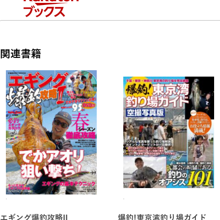
ライトショアジギングで釣れるこんな魚
メタルジグの大きさ次第で手のひらサイズ～メーターオーバー
関連書籍
まで!
メタルジグの重量で決まるライトショアジギングのスタイル①
30～60gのメタルジグでライトショアジギング 本格的な釣果
を手軽にゲット!
メタルジグの重量で決まるライトショアジギングのスタイル②
7～30gのメタルジグでスーパーライトショアジギング!
メタルジグの重量で決まるライトショアジギングのスタイル③
1～7gのメタルジグでマイクロショアジギング!
エギング爆釣攻略II
爆釣!東京湾釣り場ガイド