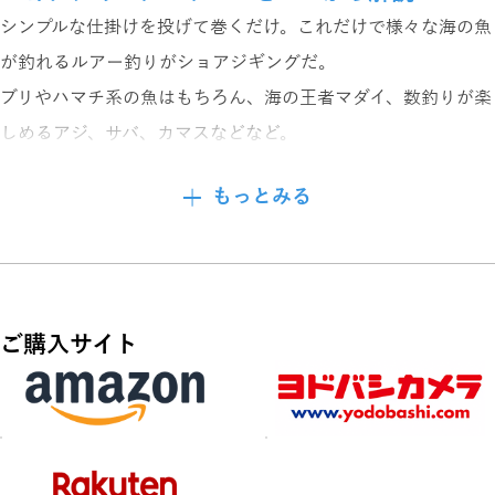
シンプルな仕掛けを投げて巻くだけ。これだけで様々な海の魚
が釣れるルアー釣りがショアジギングだ。
ブリやハマチ系の魚はもちろん、海の王者マダイ、数釣りが楽
しめるアジ、サバ、カマスなどなど。
釣って楽しく食べても美味しい非常に魅力的な魚種が狙って釣
もっとみる
れるのだ。
そして釣れてくる魚はまだまだ無限大……。
こんな楽しいショアジギングの釣りを、ゼロからていねいに解
説。
ご購入サイト
特に本誌では、より軽量なメタルジグを扱うライトショアジギ
ングを中心にテクニックを紹介している。
ショアジギングってこんな釣り
メタルジグを岸から投げていろんな魚が釣れちゃう釣り!