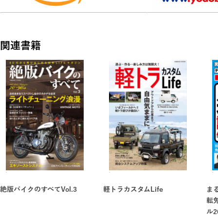
<スペシャル対談>
Ikura's presents 単車乗り越しの「絆」 横山剣さん
<オーナーズギャラリー>
関連書籍
絶版車に魅せられて
<バイク愛に溢れた企画・記事多数掲載!>
K2tec コンストラクターのチャンバー論
エポックメイキングなマシンたち YAMAHA DT-1
アンチレーサーレプリカ時代の大本命 KAWASAKI ZEPHYR
令和の絶版者事情
USA 絶版BIKE LIFE
女性ライダー 絶版・中古車購入ガイド
各種イベントレポート
絶版バイクのすべてVol.3
軽トラカスタムLife
ま
KAMINARIファッション、パウダーコーティングカトー、昭和ヴィ
転
などなど
ル2