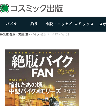
パズル
釣り
小説・エッセイ
コミックス
ス
HOME
趣味・実用
車・バイク
絶版バイクFAN Vol.11