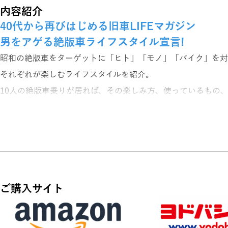
内容紹介
40代から再びはじめる旧車LIFEマガジン
男をアゲる絶版車ライフスタイル宣言!
昭和の絶版車をターゲットに「ヒト」「モノ」「バイク」を対
それぞれが楽しむライフスタイルを紹介。
10人の絶版車乗りが居れば、その楽しみ方、使っているもの
保管している場所、スタイル等、十人十色。
鋭い視点から本当にオーナー達が見たい情報・記事を提供しま
憧れの名車を手に入れてからのライフスタイルの広がりを見せ
かっこいいバイクオヤジのスタイルマガジン、それが「絶版バイ
ご購入サイト
中型バイクメモリーズ
<特集>
モリワキ・モンスター