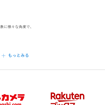
象に様々な角度で、
、
もっとみる
す。
る、
クFAN」です。