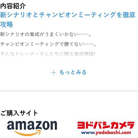
内容紹介
新シナリオとチャンピオンミーティングを徹底
攻略
新シナリオの育成がうまくいかない……。
チャンピオンミーティングで勝てない……。
そんなトレーナーさんたちに贈る育成理論!
編成・因子などの基礎知識から、新シナリオの攻略、
もっとみる
チャンミで勝てるウマ娘の育成方法などを徹底解説します。
【第1章 基礎知識編】
・育成ウマ娘を知る!
ご購入サイト
・サポートカードを知る!
・相性と因子を知る!
・レースのメカニクス