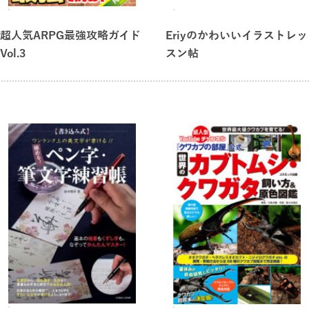
イベントの分岐もフォロー
・スキルデータ
超人気ARPG最強攻略ガイド
Eriyのかわいいイラストレッ
Vol.3
スン帖
入手方法を逆引き可能
※本書に掲載されている攻略情報、データなどは2022年4月19
日現在のものです。