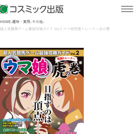
HOME
趣味・実用
その他
超人気競馬ゲーム最強攻略ガイド Vol.2 ウマ娘究極トレーナー虎の巻