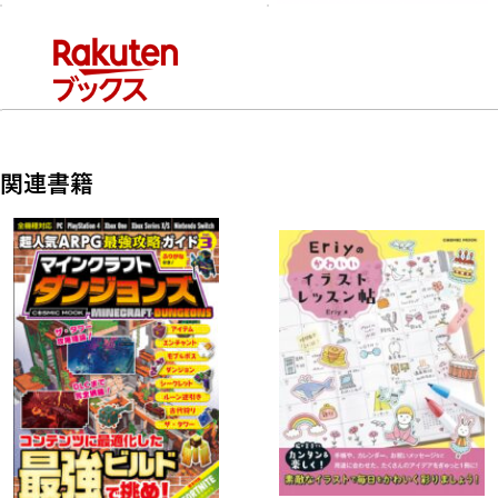
チャンピオンミーティング対応
全GIレースコース攻略
【第2章 育成実践編】
・クライマックス育成理論
関連書籍
・サンプルローテーション
・URAとアオハル杯
・因子厳選について
・Q&A
【第3章 データベース】
・全育成ウマ娘データ
それぞれの強みを解説
・SSR/SRサポートカードデータ