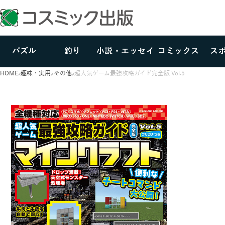
パズル
釣り
小説・エッセイ
コミックス
ス
HOME
趣味・実用
その他
超人気ゲーム最強攻略ガイド完全版 Vol.5