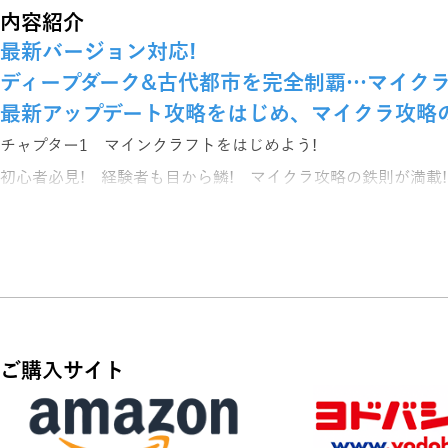
内容紹介
最新バージョン対応!
ディープダーク&古代都市を完全制覇…マイクラ
最新アップデート攻略をはじめ、マイクラ攻略
チャプター1 マインクラフトをはじめよう!
初心者必見! 経験者も目から鱗! マイクラ攻略の鉄則が満載!
効率的な序盤の進め方を知り、上級プレイヤーに追いつこう!
チャプター2 サバイバル生活について知っておきたいこと
サバイバルに必要な各種テクニック&データを余すことなく紹
建築、交渉、バトル、レッドストーンなど、攻略に欠かせない
ご購入サイト
チャプター3 生活に役立つ様々な装置組み立て術
マイクラといえば、レッドストーンを利用した自動装置。