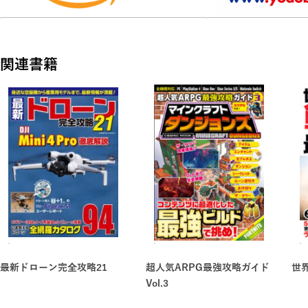
新ブロックを使った装置の作り方など、最新の建築方法を詳し
チャプター4 チートコマンドで遊ぼう
関連書籍
プログラムのようなコマンドを入力することで、
マインクラフトの世界を自由自在に構築してみよう!
チャプター5 お役立ちデータ集9
建築ブロックを始めとするアイテムとそのカラーバリエーショ
動物・モンスター、ポーションレシピなどの最新データを一挙
最新ドローン完全攻略21
超人気ARPG最強攻略ガイド
世
Vol.3