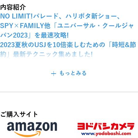
内容紹介
NO LIMIT!パレード、ハリポタ新ショー、
SPY×FAMILY他「ユニバーサル・クールジャ
パン2023」を最速攻略!
2023夏秋のUSJを10倍楽しむための「時短&節
約」最新テクニック集めました!
●NO LIMIT!パレードのオススメ鑑賞場所はココ!
もっとみる
●ハリポタ新ショーは「開始10分前」がキモ!
●SPY×FAMILYシークレットミッション、ドラえもん XRラ
イドetc.
「ユニバーサル・クールジャパン2023」完全攻略
●スーパー・ニンテンドー・ワールド必勝テクニック
ご購入サイト
●マリオカートで高得点を狙うための「攻略ポイント7」
●ヨッシー・アドべンチャーに登場するキャラを極秘公開!