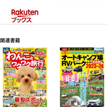
ほか
●コロナ明けの新ルール&マナー
●ユニバーサル・エクスプレス・パスの賢い使い方
●パレードを満喫できるスポット
●食事&買い物を安くスムーズに済ますetc.
関連書籍
USJを1日で制覇する攻略法が超テンコ盛り!!