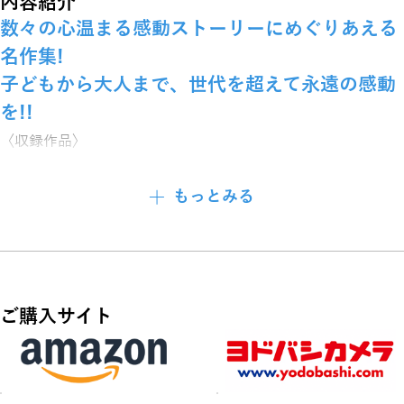
内容紹介
数々の心温まる感動ストーリーにめぐりあえる
名作集!
子どもから大人まで、世代を超えて永遠の感動
を!!
〈収録作品〉
1 ママの想い出(134分 モノクロ 1948年)
もっとみる
2 愉快な家族(84分 モノクロ 1948年)
3 若草の頃(113分 カラー 1944年)
4 少年の町(93分 モノクロ 1938年)
5 輝く瞳(85分 モノクロ 1934年)
ご購入サイト
6 一ダースなら安くなる(86分 カラー 1950年)
7 農園の寵児(81分 モノクロ 1938年)
8 小さな誘拐犯(89分 モノクロ 1953年)
9 私のテンプル(62分 モノクロ 1935年)