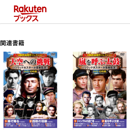
10 緑に誓う(93分 モノクロ 1949年)
JAN：4959321955147
商品番号：ACC-233
関連書籍