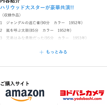
内容紹介
ハリウッド大スターが豪華共演!!
〈収録作品〉
1 ジャングルの逃亡者(90分 カラー 1952年)
2 嵐を呼ぶ太鼓(85分 カラー 1952年)
3 兄弟はみな勇敢だった(95分 カラー 1953年)
4 放浪の王者(101分 モノクロ 1938年)
もっとみる
5 東方の雷鳴(97分 モノクロ 1952年)
6 マニラ(98分 モノクロ 1952年)
7 地獄の道連れ(76分 カラー 1953年)
8 ケベック独立攻防戦(85分 カラー 1951年)
ご購入サイト
9 凸凹外人部隊(79分 モノクロ 1950年)
10 鉄仮面(72分 モノクロ 1929年)
JAN：4959321955161