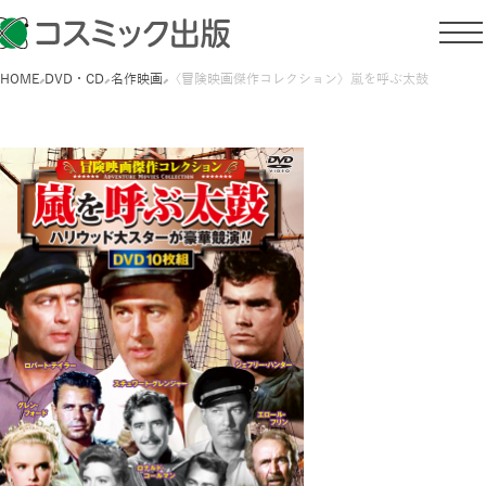
HOME
DVD・CD
名作映画
〈冒険映画傑作コレクション〉嵐を呼ぶ太鼓