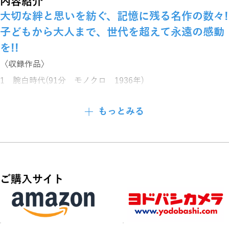
内容紹介
大切な絆と思いを紡ぐ、記憶に残る名作の数々!
子どもから大人まで、世代を超えて永遠の感動
を!!
〈収録作品〉
1 腕白時代(91分 モノクロ 1936年)
2 百万人の音楽(117分 モノクロ 1944年)
もっとみる
3 僕の愛犬(80分 モノクロ 1940年)
4 ムーンライト・ベイ(95分 カラー(一部モノクロ) 1951
年)
5 ベビイのお目見得(74分 モノクロ 1934年)
ご購入サイト
6 テンプルちゃんの上海脱出(87分 モノクロ 1936年)
7 テンプルちゃんお芽出度う(75分 モノクロ 1935年)
8 憧れの恋人(88分 モノクロ 1940年)
9 黒馬物語(74分 モノクロ 1946年)