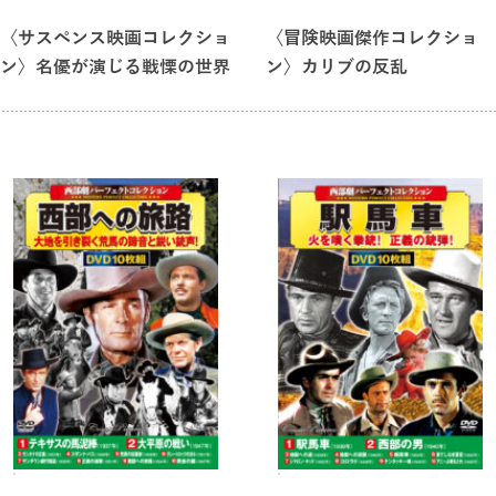
〈サスペンス映画コレクショ
〈冒険映画傑作コレクショ
ン〉名優が演じる戦慄の世界
ン〉カリブの反乱