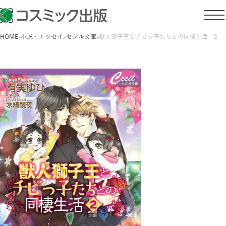
HOME
小説・エッセイ
セシル文庫
獣人獅子王とチビっ子たちとの同棲生活 2