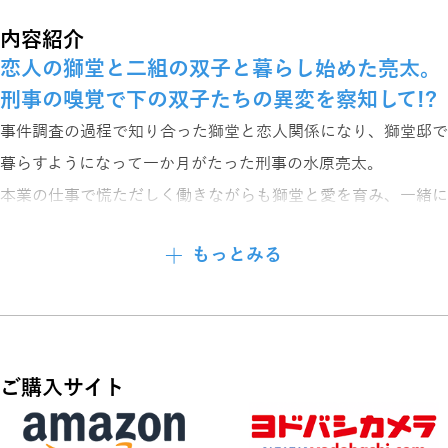
内容紹介
恋人の獅堂と二組の双子と暮らし始めた亮太。
刑事の嗅覚で下の双子たちの異変を察知して!?
事件調査の過程で知り合った獅堂と恋人関係になり、獅堂邸で
暮らすようになって一か月がたった刑事の水原亮太。
本業の仕事で慌ただしく働きながらも獅堂と愛を育み、一緒に
暮らす二組の幼い双子や同居人たちと充実した日々を送ってい
もっとみる
た。
獅堂を筆頭に彼らは全て獣人で、下の双子はまだ人化できず子
ライオンの姿のままで、とても可愛がる亮太だったが、この双
子の異変に真っ先に亮太が気づいて──!?
ご購入サイト