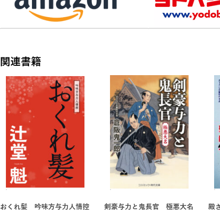
関連書籍
おくれ髪 吟味方与力人情控
剣豪与力と鬼長官 極悪大名
殿