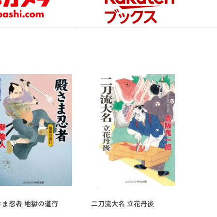
さま忍者 地獄の道行
二刀流大名 立花丹後