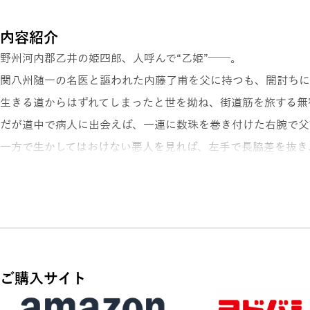
内容紹介
野州河内郡乙井の姫四郎、人呼んで“乙姫”──。
関八州随一の名医と謳われた内藤了甫を父に持つも、闇討ちに
生きる道からはずれてしまったと世を拗ね、街道筋を旅する無
だが道中で病人に出会えば、一連に数珠を巻き付けた右腕で父
一方で生かしてはおけない悪人を見れば、左手で長脇差を抜き
右手で人の命を救い、左手で人の命を奪う姫四郎。
どちらも自分にとってただの道楽だと、自嘲的に笑いを浮かべ
生死も、今日も明日もない流れ旅が、山深い中仙道で続いてい
異彩を放つ無頼派作家、笹沢左保が描く不朽の名作、第二巻!
ご購入サイト