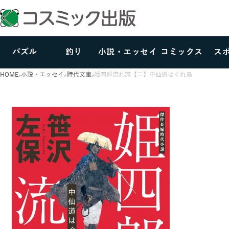
パズル
釣り
小説・エッセイ
コミックス
ス
HOME
小説・エッセイ
時代文庫
姫四郎流れ旅【二】中仙道はぐれ鳥