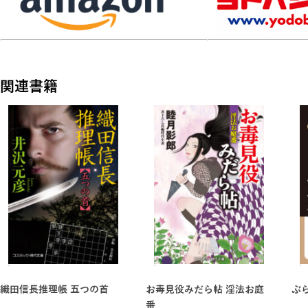
関連書籍
織田信長推理帳 五つの首
お毒見役みだら帖 淫法お庭
ぶ
番