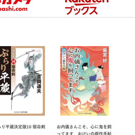
らり平蔵決定版10 宿命剣
お内儀さんこそ、心に鬼を飼
ってます おけいの戯作手帖