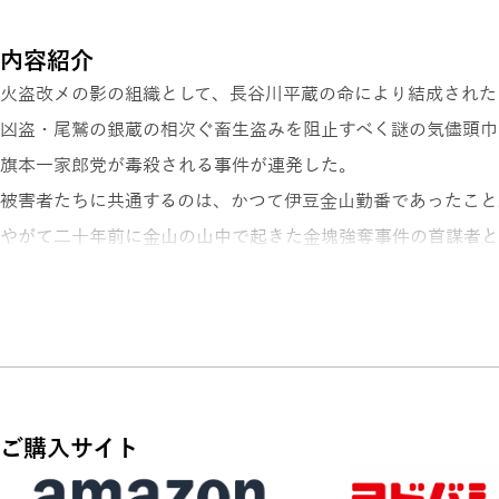
内容紹介
火盗改メの影の組織として、長谷川平蔵の命により結成された
凶盗・尾鷲の銀蔵の相次ぐ畜生盗みを阻止すべく謎の気儘頭巾
旗本一家郎党が毒殺される事件が連発した。
被害者たちに共通するのは、かつて伊豆金山勤番であったこと
やがて二十年前に金山の山中で起きた金塊強奪事件の首謀者と
旗本・藤木彦之助の亡霊が蘇る!
裏火盗の御頭・結城蔵人が幼い頃、兄と慕った彦之助が復讐の
濡れ衣を着せた旗本たちに鉄槌を下しているのか?
尾鷲の銀蔵を追う気儘頭巾の正体とは?
さらに、江戸町民を人質に幕府から五万両を強請る謎の人物「
ご購入サイト
大好評「裏火盗裁き帳」シリーズ第三弾!!