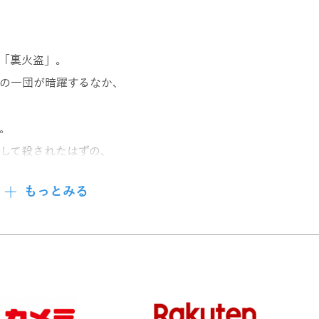
「裏火盗」。
の一団が暗躍するなか、
。
して殺されたはずの、
もっとみる
鬼と化し、
龍神」があらわる!