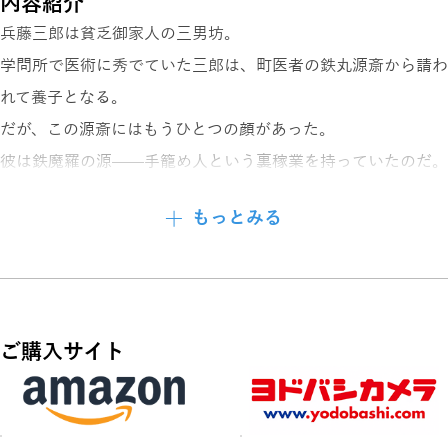
内容紹介
兵藤三郎は貧乏御家人の三男坊。
学問所で医術に秀でていた三郎は、町医者の鉄丸源斎から請わ
れて養子となる。
だが、この源斎にはもうひとつの顔があった。
彼は鉄魔羅の源––––手籠め人という裏稼業を持っていたのだ。
養父の死後、三郎は鉄魔羅の二つ名を継いで源之助と名乗る。
もっとみる
手籠め人の元締めである薬種問屋の女将・お美津から色事の手
ほどきを受けた源之助。
絵草紙屋の女将・香代、旗本の女剣士・雪絵と情交を重ね、経
験を積んだ彼は、
ご購入サイト
男と女の痴情のもつれを解きほぐす、手籠め人として江戸の闇
の中への第一歩を踏み出すが……。
鬼才が放つ傑作時代エンターテインメント!