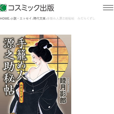
HOME
小説・エッセイ
時代文庫
手籠め人源之助秘帖 みだらくずし