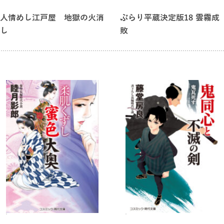
人情めし江戸屋 地獄の火消
ぶらり平蔵決定版18 雲霧成
し
敗