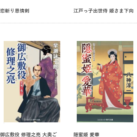
恋斬り恩情剣
江戸っ子出世侍 姫さま下向
御広敷役 修理之亮 大奥ご
隠蜜姫 愛華