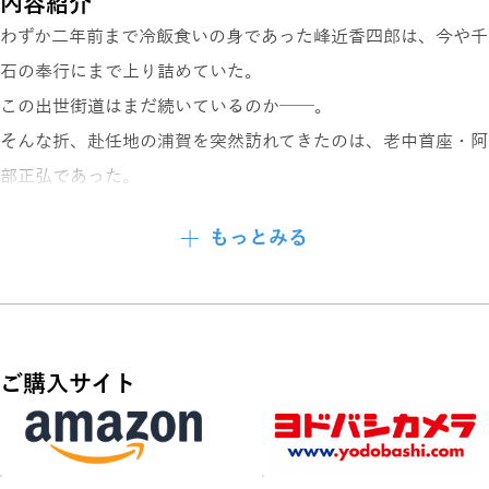
内容紹介
わずか二年前まで冷飯食いの身であった峰近香四郎は、今や千
石の奉行にまで上り詰めていた。
この出世街道はまだ続いているのか──。
そんな折、赴任地の浦賀を突然訪れてきたのは、老中首座・阿
部正弘であった。
まさか、不行状を問われ罷免となってしまうのか!?
もっとみる
だが老中が口にしたのは、「御台様広敷番頭、並びに、将軍御
側衆を兼ねよ」との将軍の密命であった。
このおれが上様の御尊顔を間近に……。またもや信じられない
大抜擢である。
ご購入サイト
浦賀に別れを告げ、意気揚々と千代田城に登城する香四郎。そ
こで待っていたのは──。
自ら幕臣の鏡と豪語し、日々奮闘する江戸っ子侍。見えてきた