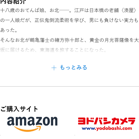
内容紹介
十八歳のおてんば娘、お北──。江戸は日本橋の老舗〈湊屋〉
の一人娘だが、正伝鬼倒流柔術を学び、男にも負けない実力も
あった。
そんなお北が鶴亀藩士の緒方弥十郎と、黄金の月光菩薩像を大
坂に届けるため、東海道を旅することになった。
だが、奸計を企む国家老一派が、御家乗っ取りの鍵となる像を
もっとみる
奪うため二人を亡き者にしようとする。
敵が雇ったのは、銀猫お万が率いる紅蓮組。
弥十郎とお北は、「弥次喜多道中記」よろしく、町人の“弥次
さん”と“喜多さん”に変装して旅を続ける。
ご購入サイト
凄腕浪人や艶っぽい刺客が次々と襲いかかる中、お互い惹かれ
合う二人であったが、やがてお北の驚くべき真実が判明し
て……。