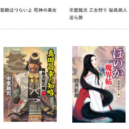
若殿はつらいよ 死神の美女
卍屋龍次 乙女狩り 秘具商人
淫ら旅