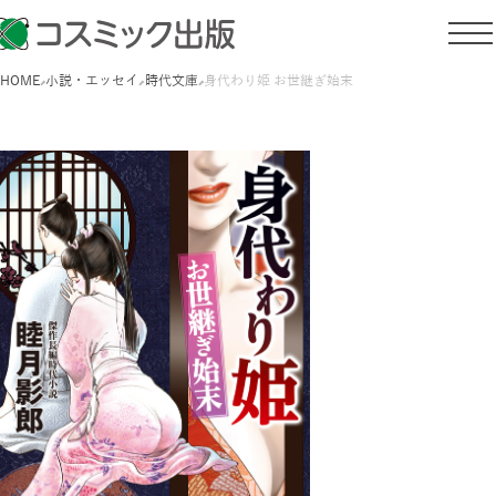
HOME
小説・エッセイ
時代文庫
身代わり姫 お世継ぎ始末