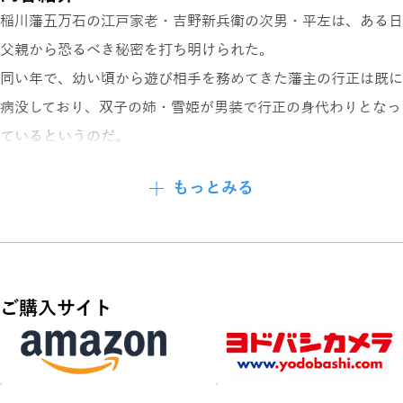
稲川藩五万石の江戸家老・吉野新兵衛の次男・平左は、ある日
父親から恐るべき秘密を打ち明けられた。
同い年で、幼い頃から遊び相手を務めてきた藩主の行正は既に
病没しており、双子の姉・雪姫が男装で行正の身代わりとなっ
ているというのだ。
しかも、行正は幕府書院番頭の娘を娶ることになっており、そ
もっとみる
れは将軍家からの推挙のため断ることができない話だった。
秘密を知られぬように跡継ぎをなすため、輿入れしてくる奥方
と閨を共にするという重大な役目を仰せつかった平左。
年増美人の藤乃に性の手ほどきを受け、奥方となった千代やそ
ご購入サイト
の侍女、行儀見習いの町娘など、美女たちにあり余る淫気をぶ
つけていくのだが…。傑作長編時代小説。