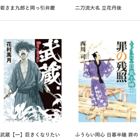
若さま九郎と岡っ引弁慶
二刀流大名 立花丹後
武蔵【一】巨きくなりたい
ふうらい同心 日暮半睡 罪の