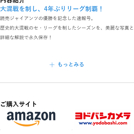
内容紹介
大混戦を制し、4年ぶりリーグ制覇！
読売ジャイアンツの優勝を記念した速報号。
歴史的大混戦のセ・リーグを制したシーズンを、美麗な写真と
詳細な解説で永久保存！
【掲載コンテンツ】
もっとみる
・優勝決定試合REVIEW
優勝決定試合の解説、優勝決定の感動が蘇る
ご購入サイト
・最強のV戦士たち
阿部慎之助監督
菅野智之 戸郷翔征 山﨑伊織
フォスター・グリフィン 大勢