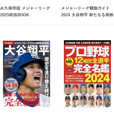
・読売ジャイアンツ 2024シーズン 所属全選手成績
永久保存版 メジャーリーグ
メジャーリーグ観戦ガイド
2025総括BOOK
2024 大谷翔平 新たなる挑戦
優勝決定時点の各種データも充実