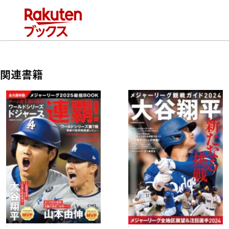
アルベルト・バルドナード 高梨雄平
井上温大 西舘勇陽 高橋礼
赤星優志 カイル・ケラー 堀田賢慎
泉圭輔 船迫大雅 平内龍太 横川凱
関連書籍
岡本和真 吉川尚輝 坂本勇人
丸佳浩 門脇誠 大城卓三
泉口友汰 岸田行倫 エリエ・ヘルナンデス
佐々木俊輔 ココ・モンテス オコエ瑠偉
長野久義 小林 誠司 浅野翔吾
・2024 GIANTS BEST SCENE
戸郷選手のノーヒットノーランなど、7試合をピックアップ
・読売ジャイアンツ 2024シーズン 勝敗＆スタメン一覧