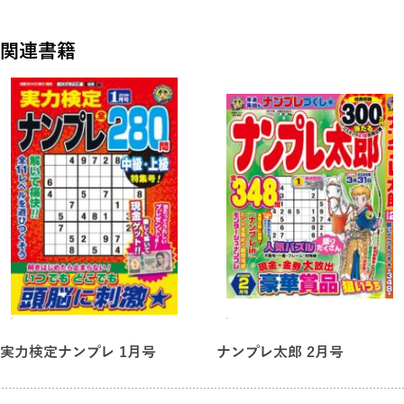
初心者から 超上級者まで みんな大満足!!
関連書籍
全問正解で現金5万円の大チャンス！
いつでも解ける とじ込み付録
ナンプレin
ヒントを集めて難問完成！
モンタージュナンプレ
実力検定ナンプレ 1月号
ナンプレ太郎 2月号