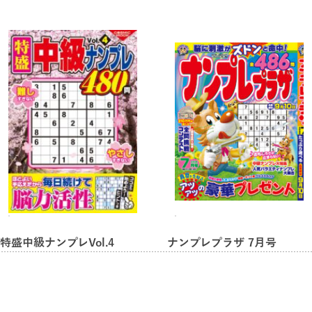
たっぷり遊べる★
応募締め切りは2025年1月31日
特盛中級ナンプレVol.4
ナンプレプラザ 7月号