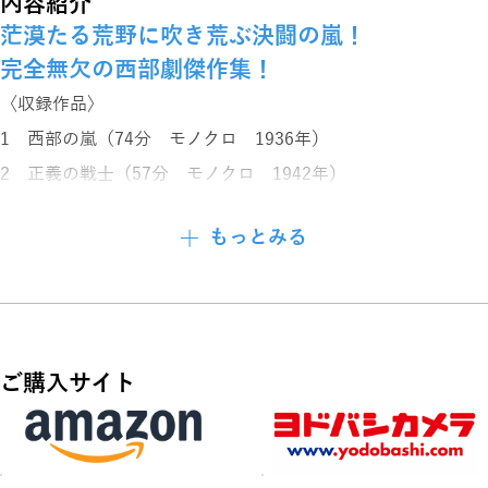
内容紹介
茫漠たる荒野に吹き荒ぶ決闘の嵐！
完全無欠の西部劇傑作集！
〈収録作品〉
1 西部の嵐（74分 モノクロ 1936年）
2 正義の戦士（57分 モノクロ 1942年）
3 復讐の切り札（63分 モノクロ 1953年）
もっとみる
4 カウボーイと牛泥棒（56分 モノクロ 1942年）
5 荒野の夕暮れ（55分 カラー 1950年）
6 要塞の逆賊（77分 カラー 1947年）
7 無法者の鷹（54分 モノクロ 1952年）
ご購入サイト
8 平原の決闘（59分 モノクロ 1940年）
9 ゴースト・ライダー伝説（59分 モノクロ 1953年）
10 アリゾナの偽札（56分 モノクロ 1950年）
JAN：4959321955802