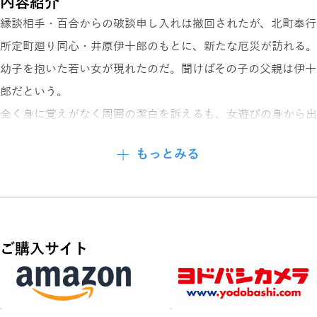
内容紹介
縁談相手・百合からの破談申し入れは撤回されたが、北町奉行
所定町廻り同心・井原伊十郎のもとに、新たな厄災が訪れる。
幼子を抱いた若い女が現れたのだ。聞けばその子の父親は伊十
郎だという。
全く身に覚えがなく周囲の潔白を訴えるも、女遊びの身から出
た錆と誰も信用せず、かえって責任をとれと煽られる始末。
もっとみる
行くあてのない母子を一時的に引き取ることになったが、その
噂は瞬く間に広がって──。
一方、江戸を騒がす女盗人『ほたる火』は、浮世絵が出るほど
人気を博していた。
ご購入サイト
伊十郎はその絵を目にして息を呑む。懇意にしている音曲の師
匠・おふじに似ていたからだ。
やはりお前が犯人か──。己も周りも疑惑だらけ。五里霧中の