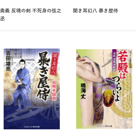
奥義 反魂の剣 不死身の弦之
聞き耳幻八 暴き屋侍
丞