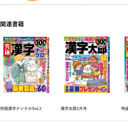
最難関が待ち受ける！
★ジャンボ漢字超ジグザグワーズ
★ジャンボウルトラ漢字超ジグザグワーズ
関連書籍
変わり種問題も楽しい！
★変則漢字ジグザグワーズ
★難読ジグザグワーズ
★ダンジョン漢字ジグザグワーズ
★ウルトラ漢字超ジグザグワーズ
最新家電、金券、現金など
全問豪華プレゼント!!
究極漢字ナンクロVol.2
漢字太郎2月号
特