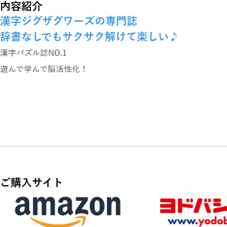
内容紹介
漢字ジグザグワーズの専門誌
辞書なしでもサクサク解けて楽しい♪
漢字パズル誌NO.1
遊んで学んで脳活性化！
気分が盛り上がる♪
最高級のジグザグ全60問
一番人気
絵柄が楽しい♪
ご購入サイト
漢字超ジグザグワーズ特集
図書カード5千円を10名様にプレゼント