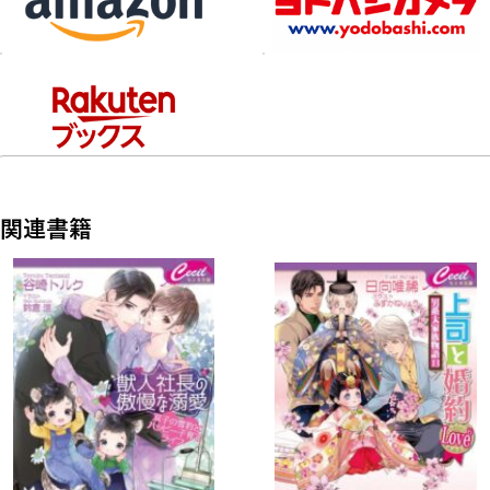
「お前をリュカの専属料理人に任命する」と問答無用でいきな
り命令され、
食の細いリュカのために料理を作ることになり──!?
関連書籍