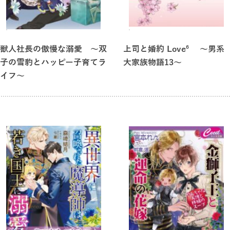
獣人社長の傲慢な溺愛 ～双
上司と婚約 Love⁶ ～男系
子の雪豹とハッピー子育てラ
大家族物語13～
イフ～