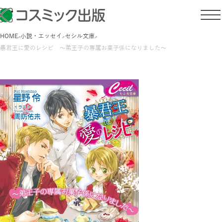
HOME
小説・エッセイ
セシル文庫
暴君王に愛のレシピ ～弟王子の専属お菓子係になりました～