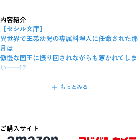
内容紹介
【セシル文庫】
異世界で王弟幼児の専属料理人に任命された那
月は
傲慢な国王に振り回されながらも惹かれてしま
い──!?
パティシエ見習いの甘楽那月は、
もっとみる
火事で焼けた実家のオーブンの中に落ち、異世界に来てしま
う。
そこで出会った迷子の幼児・リュカにお菓子をあげていると、
突然誰かに後ろ襟を掴まれた。
乱暴なその男はリュカの兄・ランフォードで、ベルローツ王国
ご購入サイト
の国王であった。