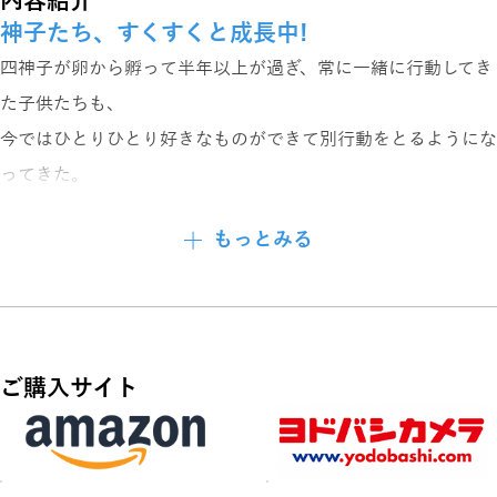
内容紹介
神子たち、すくすくと成長中!
四神子が卵から孵って半年以上が過ぎ、常に一緒に行動してき
た子供たちも、
今ではひとりひとり好きなものができて別行動をとるようにな
ってきた。
普通の人間なのに仮親を任命された羽鳥梓は、
もっとみる
そんな子供たちを頼もしく思ったり寂しさを感じたりで複雑な
想いを抱くようになってきた。
だが、まだまだ手のかかる子供たちは、いきなり探偵になりた
いと言い出したり、
ご購入サイト
嘘ばっかりつくようになったりとハラハラするも楽しく新鮮な
毎日で──。