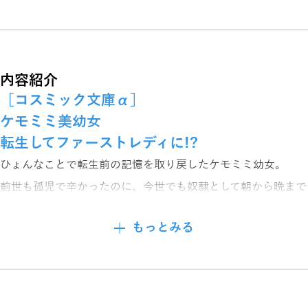
内容紹介
［コスミック文庫α］
ケモミミ美幼女
転生してファーストレディに!?
ひょんなことで転生前の記憶を取り戻したケモミミ幼女。
前世も孤児で辛かったのに、今世でも奴隷として朝から晩まで
働かされていた。
もっとみる
ある日、雇い主から幼女趣味の貴族に売られるという話をされ
あまりのショックに感情が一気に高まり大泣きをしたら、魔力
封じの首輪が外れた。
すると、どこからか大きくて立派なフェンリルが現れる。