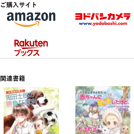
ご購入サイト
「捜したぞ。我が娘、アリアよ!」なんと自分は魔獣を支配す
る大統領の娘だったのだ!
強大な力を持つ父親に助けられ、過剰な愛をそそがれるアリア
の溺愛生活が始まり──!?
関連書籍