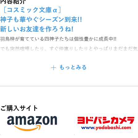
内容紹介
［コスミック文庫α］
神子も華やぐシーズン到来!!
新しいお友達を作ろうね!
羽鳥梓が育てている四神子たちは個性豊かに成長中!!
でも突然喧嘩したり、すぐ仲直りしたりとやっぱりまだまだ気
が抜けない。
もっとみる
季節はすっかり春を迎え、梓と神子たちは河川敷の野原へピク
ニックへ行くことに。
かけっこやお花摘みをしていると、どこからかやってきた一匹
の犬。
ご購入サイト
首輪をしているのできっと迷子の犬だろう。
家に連れて帰りたがる子供たちを制し、梓たちの飼い主探しが
始まった。
タカマガハラから呼び出した犬の神様に通訳を頼み、いざ飼い