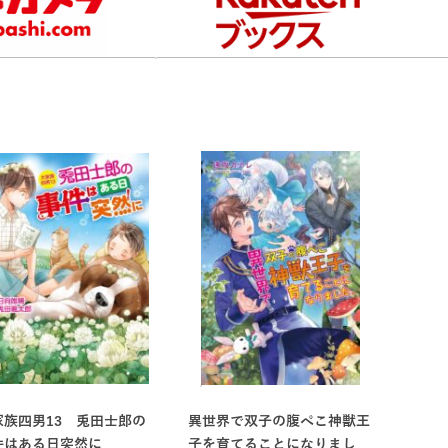
家族四男13 兎田士郎の
異世界で双子の腹ぺこ神獣王
件はある日突然に
子を育てることになりまし