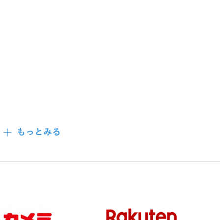
功!
もっとみる
、原作補正の力が働き、
てしまう。
運ぶ『ドラゴン印の宅配便』を始めることに──!?