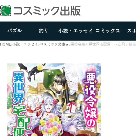
パズル
釣り
小説・エッセイ
コミックス
ス
HOME
小説・エッセイ
コスミック文庫α
悪役令嬢の異世界宅配便 ～空飛ぶ絨毯