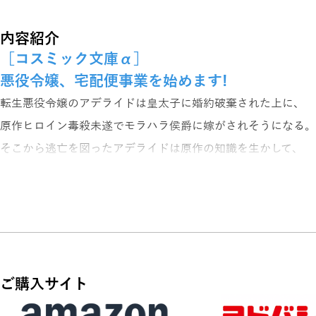
内容紹介
［コスミック文庫α］
悪役令嬢、宅配便事業を始めます!
転生悪役令嬢のアデライドは皇太子に婚約破棄された上に、
原作ヒロイン毒殺未遂でモラハラ侯爵に嫁がされそうになる。
そこから逃亡を図ったアデライドは原作の知識を生かして、
皇太子が未来で見つけるはずの空飛ぶ絨毯を奪取することに成
これで一族を潰されそうになっても対抗できると安心した途端
瞬間移動ゲートが故障し各地で一般の人々が困った状態に陥っ
そこでアデライドは、ゲートの代替として空飛ぶ絨毯で物資を
ご購入サイト