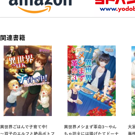
関連書籍
異世界ごはんで子育て中!
異世界メシまず革命3～やん
大
～双子のエルフと絶品ポトフ
ちゃ坊主には揚げたてドーナ
事