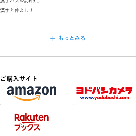
漢字パズル誌No.1
漢字と仲よし！
「野選」って何？
もっとみる
答えは117ページにあるよ
いつの間にか漢字が得意になる！
どれも楽しい全70問!!
ご購入サイト
特別企画
早解きでレベルアップ♪
現金1万円を3名様にプレゼント
好評連載！