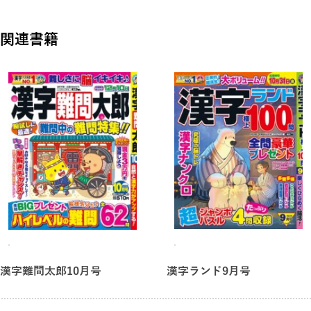
漫画 ケロ簡子ちゃん
ケロ簡子と間違い探し★
関連書籍
人気家電・現金・金券など
ナイスキャッチ♪
全問豪華プレゼント！
漢字難問太郎10月号
漢字ランド9月号