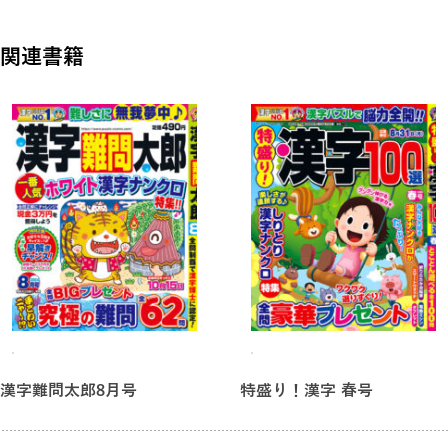
★難読ジグザグワーズ
★逆さ漢字ジグザグワーズ
関連書籍
★ダンジョン漢字ジグザグワーズ
★ナンバーレス漢字ジグザグワーズ
最新家電、金券、現金など
ナイスショット♪
全問豪華プレゼント!!
漢字難問太郎8月号
特盛り！漢字 春号