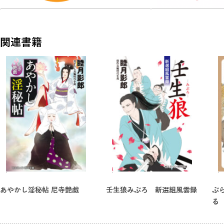
関連書籍
あやかし淫秘帖 尼寺艶戯
壬生狼みぶろ 新選組風雲録
ぶ
る