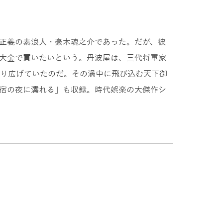
る正義の素浪人・豪木魂之介であった。だが、彼
大金で買いたいという。丹波屋は、三代将軍家
り広げていたのだ。その渦中に飛び込む天下御
宿の夜に濡れる」も収録。時代娯楽の大傑作シ