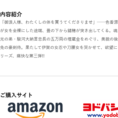
内容紹介
「御浪人様、わたくしの体を買うてくださりませ」──色香漂
が女を全裸にした途端、畳の下から鑓穂が突き出してくる。魂
光の弟・駿河大納言忠長の五万両の埋蔵金をめぐり、美貌の後
免の豪剣侍。果たして伊賀の女忍や刀腰女を哭かせて、欲望に
リーズ、痛快な第三弾!!
ご購入サイト