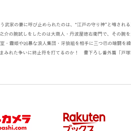
う武家の妻に呼び止められたのは、“江戸の守り神”と噂され
之介の腕試しをしたのは大商人・丹波屋徳右衛門で、その腕を
室・霧姫や凶暴な浪人集団・牙狼組を相手に三つ巴の暗闘を繰
まみれた争いに終止符を打てるのか！ 書下ろし番外篇「戸塚