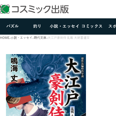
パズル
釣り
小説・エッセイ
コミックス
ス
HOME
小説・エッセイ
時代文庫
大江戸豪剣侍 乱戦 大納言遺宝