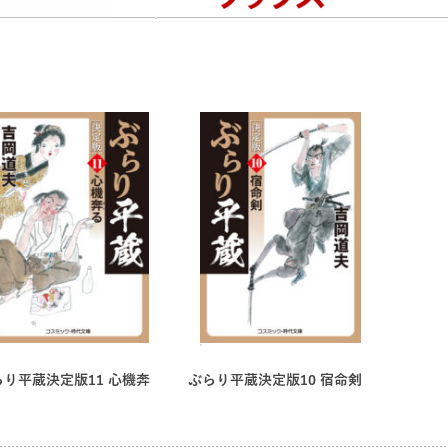
らり平蔵決定版11 心機奔
ぶらり平蔵決定版10 宿命剣