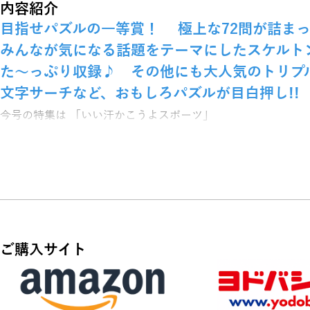
内容紹介
目指せパズルの一等賞！ 極上な72問が詰まった
みんなが気になる話題をテーマにしたスケルト
た〜っぷり収録♪ その他にも大人気のトリプ
文字サーチなど、おもしろパズルが目白押し!!
今号の特集は 「いい汗かこうよスポーツ」
・人気のスポーツ選手、
・中高年に人気のスポーツなど、おもしろいパズルがズラリ！
全問に最新家電、人気ブランド品など、厳選された豪華プレゼ
もちろん、現金＆金券も盛りだくさんです！
ご購入サイト
2026年8月31日（月）までのなが〜い応募締め切り！
楽しく当てちゃおう♥