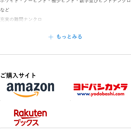
ホワイト・ノーヒント・極少ヒント・数字並びヒントナンクロ
など
充実の難問ナンクロ
超特大パズルも2問収録!!
もっとみる
もちろん全問プレゼント付き！
現金・金券・液晶テレビ・ブランド品・グルメカタログ他
ご購入サイト
応募締切は11月20日（金）
あせらずゆっくり解いて、応募してください。