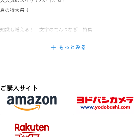
大人気のスイッチ2が当たる！
夏の特大祭り
知識も増える！ 文字のてんつなぎ 特集
もっとみる
完成度に感動しちゃう、ビッグてんつなぎ
かわいいキャラ登場 カラーてんつなぎ
大好評♡ 変形ぬりえパズル、パターンぬりえ
など、楽しいパズルがいっぱい！
ご購入サイト
数字がくっきり、はっきり！ とっても見やすくなってます♪
応募締め切りは10月15日
どしどしご応募お待ちしております。