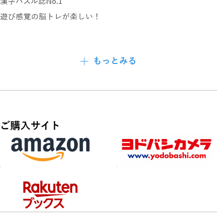
漢字パズル誌No.1
遊び感覚の脳トレが楽しい！
漢字博士を目指そう♪
もっとみる
厳選の漢字パズルたっぷり
特別企画
ビンゴでゲット！
ご購入サイト
図書カード5千円を10名様にプレゼント!!
ブランド品・現金・金券どっさり
夏を満喫できる♪
超豪華プレゼント満載!!