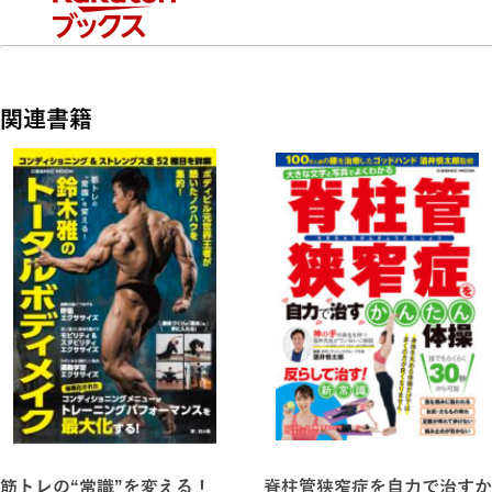
発見！
休日も健康を意識して、楽しく」運動不足を解消しましょう。
関連書籍
《巻頭特集》
話題の最新施設・最旬エリアを巡るコース
【有楽町駅〜浜松町駅】【原宿駅〜外苑前駅】【有明テニスの
森駅〜新木場駅】【日の出駅〜天王洲アイル駅
《コンテンツ》
レジャーメインのライトコース（3,000〜6,000歩）
【落合南長崎駅〜椎名町駅】【九段下駅〜御茶ノ水駅】【日暮
里駅〜根津駅】【六本木一丁目駅〜芝公園駅】
【柴又駅〜金町駅】【浅草駅〜押上駅】【門前仲町駅〜清澄白
河駅】【銀座駅〜新日本橋駅】
筋トレの“常識”を変える！
脊柱管狭窄症を自力で治すか