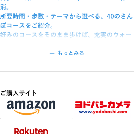
消。
所要時間・歩数・テーマから選べる、40のさん
ぽコースをご紹介。
好みのコースをそのまま歩けば、充実のウォー
キングになるはず！
もっとみる
歩数別に3つのプランをご用意。
最旬スポットや最新施設を巡る巻頭コースに加え、
6,000歩までの＜ライトコース＞・8,000歩までの＜スタンドコ
ース＞・8,000歩からの＜ウォーキングコース＞
時間や体力、目的に合わせて自分にぴったりのプランを見つけ
ご購入サイト
てください。
「歩く」をベースに考え、スタートとゴールの駅はあえて変え
ています。
観光やグルメを楽しみながらしっかり歩いて、東京の魅力を再