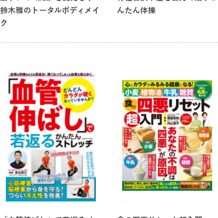
【上野駅〜御徒町駅】【新宿御苑前駅〜新宿駅】【御茶ノ水
鈴木雅のトータルボディメイ
んたん体操
ク
駅〜湯島駅】【護国寺駅〜早稲田駅】
【等々力駅〜上野毛駅】【麻布十番駅〜表参道駅】【代々木上
原駅〜世田谷代田駅】【両国駅〜浜町駅】
【世田谷代田駅〜若林駅】【早稲田駅〜市ヶ谷駅】【亀戸駅〜
錦糸町駅】【渋谷駅〜代々木公園駅】>
楽しく運動できるスタンダードコース（6,000〜8,000歩）
【用賀駅〜二子新地駅】【赤羽駅〜十条駅】【羽田空港第３タ
ーミナル駅〜小島新田駅】
【広尾駅〜目黒駅】【調布駅〜西調布駅】
しっかり歩くウォーキングコース（8,000歩〜）&
四季を楽しむ季節のコース